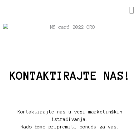
Skip
M
KONTAKTIRAJTE NAS
to
content
KONTAKTIRAJTE NAS!
Kontaktirajte nas u vezi marketinških
istraživanja.
Rado ćemo pripremiti ponudu za vas.