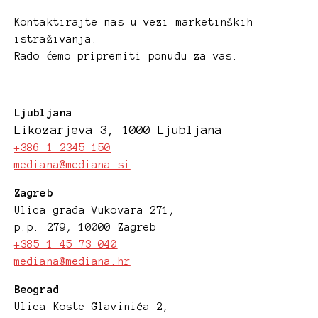
Kontaktirajte nas u vezi marketinških
istraživanja.
Rado ćemo pripremiti ponudu za vas.
Ljubljana
Likozarjeva 3, 1000 Ljubljana
+386 1 2345 150
mediana@mediana.si
Zagreb
Ulica grada Vukovara 271,
p.p. 279, 10000 Zagreb
+385 1 45 73 040
mediana@mediana.hr
Beograd
Ulica Koste Glavinića 2,